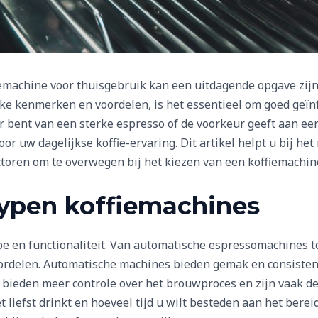
iemachine voor thuisgebruik kan een uitdagende opgave zij
ke kenmerken en voordelen, is het essentieel om goed geïnf
 bent van een sterke espresso of de voorkeur geeft aan een 
voor uw dagelijkse koffie-ervaring. Dit artikel helpt u bij he
toren om te overwegen bij het kiezen van een koffiemachine
 typen koffiemachines
pe en functionaliteit. Van automatische espressomachines t
oordelen. Automatische machines bieden gemak en consistent
ieden meer controle over het brouwproces en zijn vaak de 
 liefst drinkt en hoeveel tijd u wilt besteden aan het bere