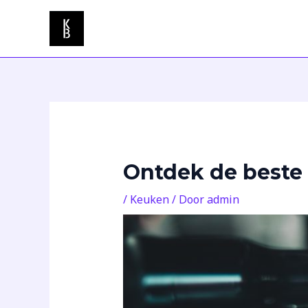
Ga
Bericht
naar
navigatie
de
inhoud
Ontdek de beste 
/
Keuken
/ Door
admin