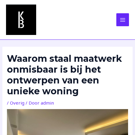
Ga
Bericht
MAI
naar
navigatie
MEN
de
inhoud
Waarom staal maatwerk
onmisbaar is bij het
ontwerpen van een
unieke woning
/
Overig
/ Door
admin